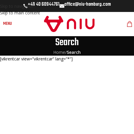
+49 40 60944761
office@niu-hamburg.com
Skip to navigation
Skip to main content
MENU
Search
Home
/
Search
[vikrentcar view=“vikrentcar“ lang=“*“]