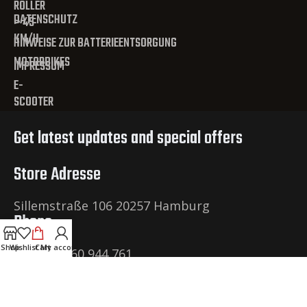
ROLLER
DATENSCHUTZ
> 45
KM/H
HINWEISE ZUR BATTERIEENTSORGUNG
MOTORBIKES
IMPRESSUM
E-
SCOOTER
Get latest updates and special offers
Store Adresse
Sillemstraße 106 20257 Hamburg
Phone
Shop
Wishlist
Cart
My account
+49 40 60 944 761
Email
office@niu-hamburg.com